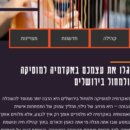
צירת קשר
ופש המידע
סלול מוסיקה יהודית
כניות הלימודים לתואר
מחלקה למוסיקה מזרחית
מונה על מניעת הטרדות מיניות
מחלקה לתורת המוסיקה קומפוזיציה וניצוח
ממונה על המשמעת
סלול למוסיקה מוקדמת
סלול תיאטרון מוסיקלי ומחזמר
סלול מוסיקה מאולתרת בת-זמננו
סלול הלחנה למדיה
כויות סטודנטים בשירות מילואים
קהילה
חדשנות
מצויינות
סלול מוסיקה מזרחית
טודנטים שאינם דוברים עברית כשפת אם
סלול ביצוע מוסיקה חדשה ("תדרים")
גלו את עצמכם באקדמיה למוסיקה 
מחול בירושלים
האקדמיה למוסיקה ולמחול בירושלים היא הרבה יותר ממוסד להשכלה 
גבוהה — היא מרחב של גילוי, תהליך עמוק של התפתחות אישית 
ואמנותית. באקדמיה לא מלמדים אותך רק איך לבצע, אלא מלווים אותך 
במסע שבו אתה מגלה מי אתה כאמן וכאדם. בתוך קהילה חיה ונושמת 