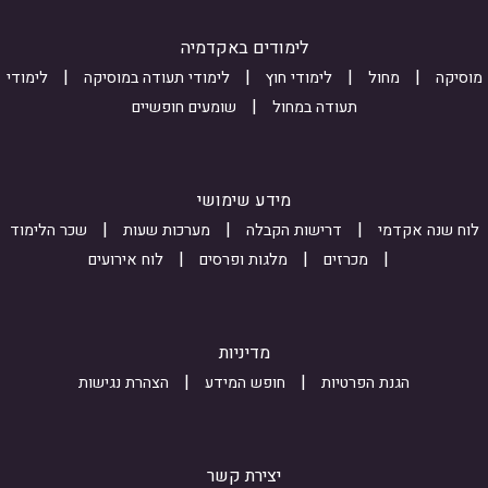
I
s
לימודים באקדמיה
i
יקה
מחול
לימודי חוץ
לימודי תעודה במוסיקה
לימודי
o
תעודה במחול
שומעים חופשיים
z
6
3
מידע שימושי
q
ח שנה אקדמי
דרישות הקבלה
מערכות שעות
שכר הלימוד
q
מכרזים
מלגות ופרסים
לוח אירועים
i
Y
2
מדיניות
u
הגנת הפרטיות
חופש המידע
הצהרת נגישות
u
1
2
יצירת קשר
m