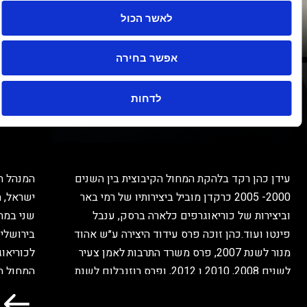
לאשר הכול
אפשר בחירה
לדחות
עידן כהן רקד בלהקת המחול הקיבוצית בין השנים
המנהל האמנ
2000- 2005 כרקדן מוביל ביצירותיו של רמי באר
ישראל, הפו
וביצירות של כוריאוגרפים כלארה ברסק, ענבל
שני במחול 
פינטו ועוד.כהן זוכה פרס עידוד היצירה ע״ש אהוד
בירושלים. 
מנור לשנת 2007, פרס משרד התרבות לאמן צעיר
לכוריאוגרפי
לשנים 2008, 2010 ו 2012, ופרס רוזנבלום לשנת
המחול הבינל
2008. בשנת 2007 זכתה יצירתו "שנה של ...
עבודות עבור