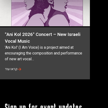
"Ani Kol 2026" Concert – New Israeli
Vocal Music
'Ani Kol' (I Am Voice) is a project aimed at
encouraging the composition and performance
of new art vocal…
קראו עוד
f
w
Sign up for event updates
All Upcoming Events