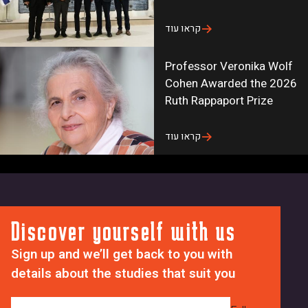
_
J
d
C
I
a
קראו עוד
M
1
t
D
X
e
Professor Veronika Wolf
d
L
s
Cohen Awarded the 2026
U
8
_
Ruth Rappaport Prize
C
-
p
P
0
a
קראו עוד
8
j
r
v
s
a
All news
8
z
g
S
T
r
Discover yourself with us
X
E
a
1
o
p
Sign up and we’ll get back to you with
-
h
details about the studies that suit you
8
_
C
5