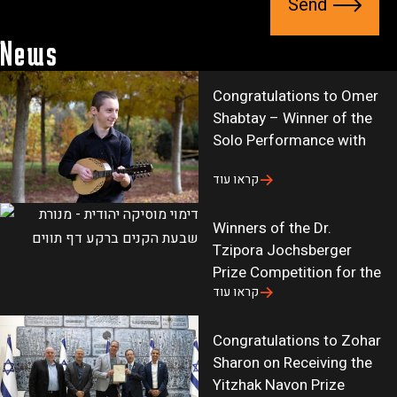
e
5
h
_
n
R
News
R
s
d
d
5
u
m
y
b
Congratulations to Omer
9
Shabtay – Winner of the
J
s
R
Solo Performance with
i
c
5
2
i
קראו עוד
C
y
r
2
L
e
Winners of the Dr.
W
F
_
Tzipora Jochsberger
R
-
f
Prize Competition for the
3
a
o
קראו עוד
h
g
r
0
J
_
Congratulations to Zohar
J
H
u
Sharon on Receiving the
_
n
p
Yitzhak Navon Prize