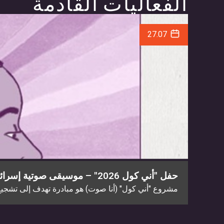
الفعاليات القادمة
27.07
حفل "أني كول 2026" – موسيقى صوتية إسرائيلية جديدة
مشروع "أني كول" (أنا صوت) هو مبادرة تهدف إلى تشجيع كت
קראו עוד