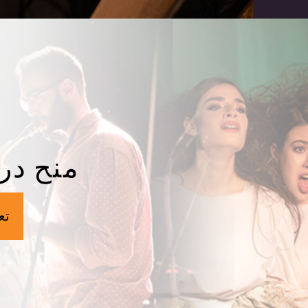
منح در
تع