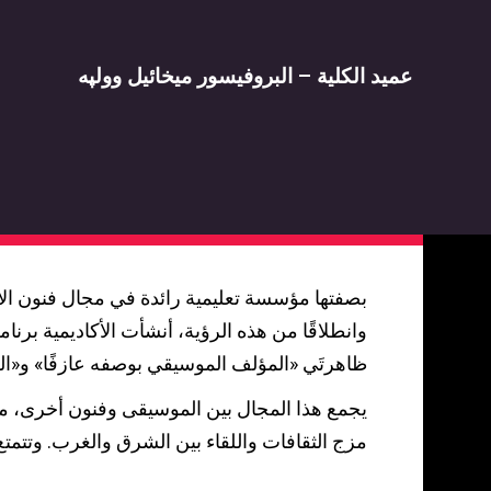
مسار الأداء في الجاز
قسم الغناء متعدد المجالات
طلب منحة بسبب الحالة الاقتصادية - الاجتماعية للعا
مسار التأليف الموسيقي
مسؤول منع التحرش الجنسي
عميد الكلية – البروفيسور ميخائيل وولپه
وحدة دعم الطلاب
مسار التأليف الموسيقي للأفلام والمسرح والوسائط
مسار الموسيقى الارتجالية المعاصرة
مسار الموسيقى اليهودية
بصفتها مؤسسة تعليمية رائدة في مجال فنون الأد
وانطلاقًا من هذه الرؤية، أنشأت الأكاديمية برنا
ظاهرتَي «المؤلف الموسيقي بوصفه عازفًا» و«الع
يجمع هذا المجال بين الموسيقى وفنون أخرى، مع
مزج الثقافات واللقاء بين الشرق والغرب. وتتمتع ا