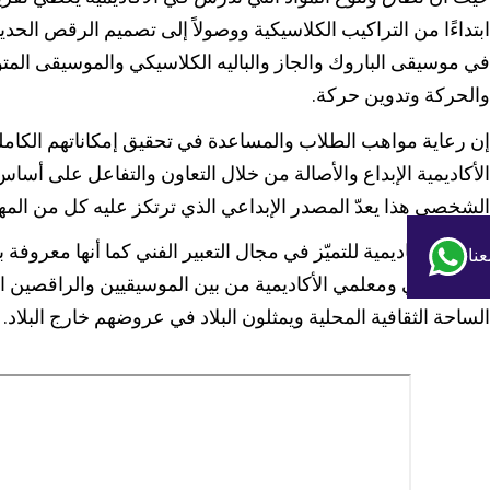
مسار الأداء في الجاز
قسم الغناء متعدد المجالات
طلب منحة بسبب الحالة الاقتصادية - الاجتماعية للعا
ابتداءًا من التراكيب الكلاسيكية ووصولاً إلى تصميم الرقص الح
مسار التأليف الموسيقي
مسؤول منع التحرش الجنسي
في موسيقى الباروك والجاز والباليه الكلاسيكي والموسيقى المتو
والحركة وتدوين حركة.
وحدة دعم الطلاب
مسار التأليف الموسيقي للأفلام والمسرح والوسائط
إن رعاية مواهب الطلاب والمساعدة في تحقيق إمكاناتهم الكاملة 
مسار الموسيقى الارتجالية المعاصرة
الأكاديمية الإبداع والأصالة من خلال التعاون والتفاعل على أس
الشخصي هذا يعدّ المصدر الإبداعي الذي ترتكز عليه كل من المهارة
مسار الموسيقى اليهودية
تسعى الأكاديمية للتميّز في مجال التعبير الفني كما أنها معروفة با
نا
من خريجي ومعلمي الأكاديمية من بين الموسيقيين والراقصين ا
الساحة الثقافية المحلية ويمثلون البلاد في عروضهم خارج البلاد.