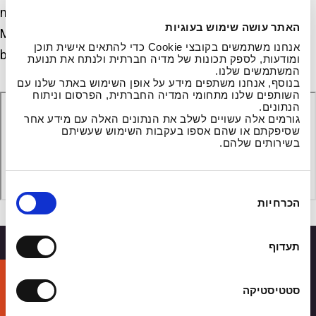
modern dance, improvisation and a Department of
האתר עושה שימוש בעוגיות
Movement and Movement Notation, a field that has
אנחנו משתמשים בקובצי Cookie כדי להתאים אישית תוכן
been pioneered at JAMD.
ומודעות, לספק תכונות של מדיה חברתית ולנתח את תנועת
המשתמשים שלנו.
בנוסף, אנחנו משתפים מידע על אופן השימוש באתר שלנו עם
השותפים שלנו מתחומי המדיה החברתית, הפרסום וניתוח
הנתונים.
גורמים אלה עשויים לשלב את הנתונים האלה עם מידע אחר
שסיפקתם או שהם אספו בעקבות השימוש שעשיתם
בשירותים שלהם.
ב
הכרחיות
ח
י
ר
תעדוף
ת
ה
Discover yourself with us
ס
סטטיסטיקה
Sign up and we’ll get back to you with
כ