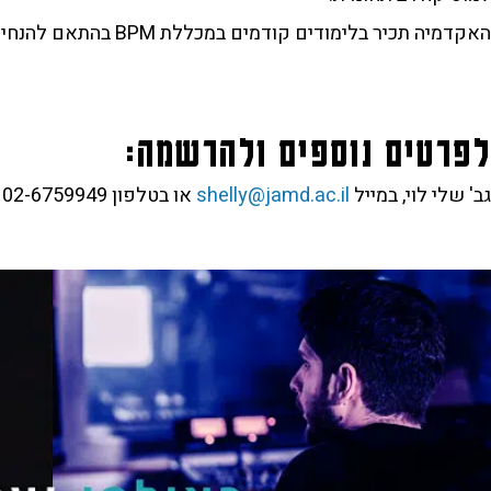
האקדמיה תכיר בלימודים קודמים במכללת BPM בהתאם להנחיות המל"ג.
לפרטים נוספים ולהרשמה:
גב' שלי לוי, במייל
shelly@jamd.ac.il
או בטלפון 02-6759949