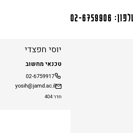
ן: 02-6759906
יוסי חפצדי
טכנאי מחשוב
02-6759917
yosih@jamd.ac.il
חדר 404