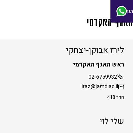
נו
האגף האקדמי
לירז אבוקן-יצחקי
ראש האגף האקדמי
02-6759932
liraz@jamd.ac.il
חדר 418
שלי לוי