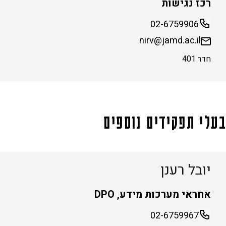
רכז נגישות
02-6759906
nirv@jamd.ac.il
חדר 401
בעלי תפקידים נוספים
יובל רענן
אחראי מערכות מידע, DPO
02-6759967