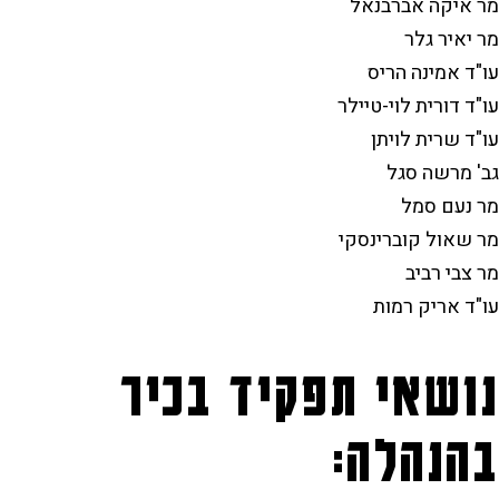
יצירת קשר
חופש המידע
מסלול מוסיקה יהודית
תכניות הלימודים לתואר
המחלקה למוסיקה מזרחית
ממונה על מניעת הטרדות מיניות
המחלקה לתורת המוסיקה קומפוזיציה וניצוח
מר איקה אברבנאל
מר יאיר גלר
הממונה על המשמעת
מסלול למוסיקה מוקדמת
מסלול תיאטרון מוסיקלי ומחזמר
מסלול מוסיקה מאולתרת בת-זמננו
עו"ד אמינה הריס
עו"ד דורית לוי-טיילר
מסלול הלחנה למדיה
זכויות סטודנטים בשירות מילואים
עו"ד שרית לויתן
מסלול מוסיקה מזרחית
סטודנטים שאינם דוברים עברית כשפת אם
גב' מרשה סגל
מר נעם סמל
מסלול ביצוע מוסיקה חדשה ("תדרים")
מר שאול קוברינסקי
מר צבי רביב
עו"ד אריק רמות
נושאי תפקיד בכיר
בהנהלה: