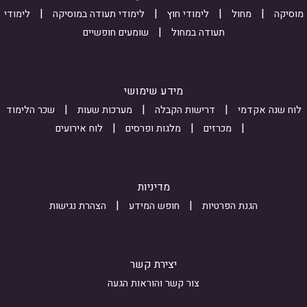
V
b
P
מוסיקה
מחול
לימודי חוץ
לימודי תעודה במוסיקה
לימודי
m
3
Q
תעודה במחול
שומעים חופשיים
W
i
E
2
s
-
R
s
C
מידע שימושי
o
i
i
לוח שנה אקדמי
דרישות הקבלה
מערכות שעות
שכר הלימוד
Q
o
n
מכרזים
מלגות ופרסים
לוח אירועים
v
n
v
_
j
P
K
i
Q
מדיניות
A
n
h
הגנת הפרטיות
חופש המידע
הצהרת נגישות
k
t
w
e
l
4
8
r
L
יצירת קשר
s
e
7
צור קשר והוראות הגעה
z
s
r