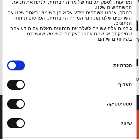
רו"ח פרידה ישראלי
ומודעות, לספק תכונות של מדיה חברתית ולנתח את תנועת
המשתמשים שלנו.
בנוסף, אנחנו משתפים מידע על אופן השימוש באתר שלנו עם
מבקר פנים:
השותפים שלנו מתחומי המדיה החברתית, הפרסום וניתוח
הנתונים.
גורמים אלה עשויים לשלב את הנתונים האלה עם מידע אחר
שסיפקתם או שהם אספו בעקבות השימוש שעשיתם
רו"ח אורי נייגר
בשירותים שלהם.
יועץ משפטי:
ב
הכרחיות
ח
י
עו"ד אופיר כץ
ר
תעדוף
ת
ה
ס
סטטיסטיקה
כ
גלו את עצמכם אצלנו
מ
שיווק
ה
הרשמו ונחזור אליכם עם פרטים על מסלול