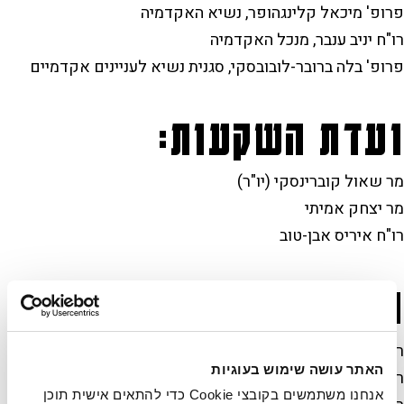
פרופ' מיכאל קלינגהופר, נשיא האקדמיה
רו"ח יניב ענבר, מנכל האקדמיה
פרופ' בלה ברובר-לובובסקי, סגנית נשיא לעניינים אקדמיים
ועדת השקעות:
מר שאול קוברינסקי (יו"ר)
מר יצחק אמיתי
רו"ח איריס אבן-טוב
ועדת ביקורת:
רו"ח שמשון קירשברג (יו"ר)
האתר עושה שימוש בעוגיות
רו"ח אורי מילר
אנחנו משתמשים בקובצי Cookie כדי להתאים אישית תוכן