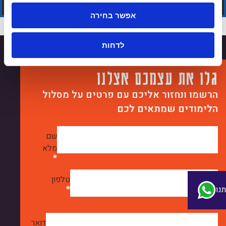
אפשר בחירה
לדחות
גלו את עצמכם אצלנו
הרשמו ונחזור אליכם עם פרטים על מסלול
הלימודים שמתאים לכם
שם
מלא
טלפון
נו
דואר