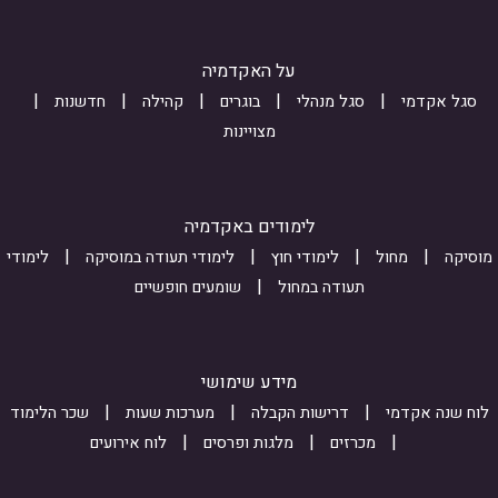
י
r
b
Y
f
ח
m
0
על האקדמיה
-
ה
o
s
7
r
סגל אקדמי
סגל מנהלי
בוגרים
קהילה
חדשנות
V
m
0
מצויינות
C
U
_
9
z
s
P
m
u
j
לימודים באקדמיה
b
-
x
מוסיקה
מחול
לימודי חוץ
לימודי תעודה במוסיקה
לימודי
m
G
H
תעודה במחול
שומעים חופשיים
J
i
c
s
r
8
0
s
q
מידע שימושי
N
i
c
לוח שנה אקדמי
דרישות הקבלה
מערכות שעות
שכר הלימוד
m
o
l
מכרזים
מלגות ופרסים
לוח אירועים
S
n
5
_
k
5