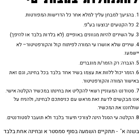
יצירת קשר
חופש המידע
מסלול מוסיקה יהודית
תכניות הלימודים לתואר
המחלקה למוסיקה מזרחית
ממונה על מניעת הטרדות מיניות
המחלקה לתורת המוסיקה קומפוזיציה וניצוח
הממונה על המשמעת
מסלול למוסיקה מוקדמת
מסלול תיאטרון מוסיקלי ומחזמר
מסלול מוסיקה מאולתרת בת-זמננו
בהגיעך למבחן עליך למלא אחר כל הדרישות המפורטות.
כל הקטעים יבוצעו בע"פ.
מסלול הלחנה למדיה
זכויות סטודנטים בשירות מילואים
על השירים להיות מגוונים באופיים. (לא בלדות בלבד או להיפך)
שירים שלא אושרו עי המורה לפיתוח קול והקורפטיטור– לא
מסלול מוסיקה מזרחית
סטודנטים שאינם דוברים עברית כשפת אם
יישמעו.
מסלול ביצוע מוסיקה חדשה ("תדרים")
הגברה: רק הזמר/ת מוגברים.
הזמר יכול ללוות את עצמו בשיר אחד בלבד בכל בחינה, וגם זאת
באישור המורה והקורפטיטור.
סטודנט המעוניין רשאי להקליט את בחינתו במכשיר הקלטה אישי.
אנו מבקשים לדעת זאת מראש עם כניסתכם לבחינה, ולהניח על
שולחננו את המכשיר.
הקלטה עי הסגל הינה לצורכי תיעוד בלבד ולא תועבר לסטודנטים.
בשנה א' - תתקיים השמעה בסוף סמסטר א ובחינה אחת בלבד