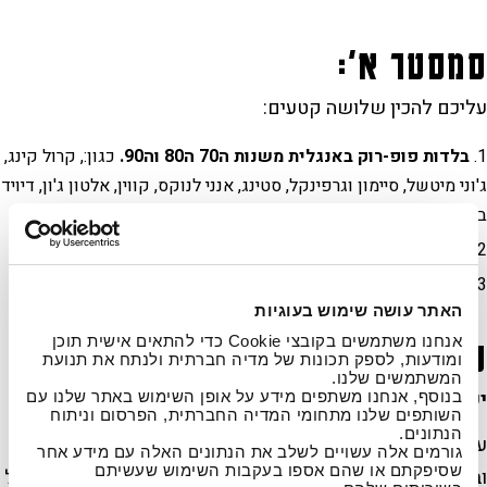
סמסטר א':
עליכם להכין שלושה קטעים:
בלדות פופ-רוק באנגלית משנות ה70 ה80 וה90.
כגון:, קרול קינג,
ג'וני מיטשל, סיימון וגרפינקל, סטינג, אנני לנוקס, קווין, אלטון ג'ון, דיויד
בואי וכדומה.
שיר עם
שיר תיאטרלי מתוך מחזמר/קברט/קולנוע
.
האתר עושה שימוש בעוגיות
אנחנו משתמשים בקובצי Cookie כדי להתאים אישית תוכן
סמסטר ב:
חצי רסיטל
ומודעות, לספק תכונות של מדיה חברתית ולנתח את תנועת
המשתמשים שלנו.
יש לקבל ציון מעל 90 לזכאות לרסיטל.
בנוסף, אנחנו משתפים מידע על אופן השימוש באתר שלנו עם
השותפים שלנו מתחומי המדיה החברתית, הפרסום וניתוח
הנתונים.
עליכם להכין
חמישה
קטעים. יש לבחור, בהתייעצות עם המורה
גורמים אלה עשויים לשלב את הנתונים האלה עם מידע אחר
שסיפקתם או שהם אספו בעקבות השימוש שעשיתם
ובאישורו, מסלול מבין המסלולים הבאים בו יתמקד חצי הרסיטל