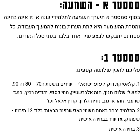
סמסטר א - השמעה:
בסוף סמסטר א תיערך השמעה לתלמידי שנה א. זו אינה בחינה
ומטרת ההשמעה היא לתת הערות בונות להמשך העבודה. כל
סטודנט יתבקש לבצע שיר אחד בלבד בפני סגל המורים.
סמסטר ב:
עליכם להכין שלושה קטעים:
קלאסיקת רוק / פופ ישראלי - שירים משנות ה70 --80 וה 90.
למשל: שלום חנוך, חוה אלברשטיין, מתי כספי, יהודית רביץ, בועז
שרעבי, זוהר ארגוב, נורית גלרון, קורין אלאל וכו'
התלמיד יבחר באחת משתי האפשרויות הבאות: בלוז 12 תיבות -
שעתוק,
או
שיר בבחירה אישית
בחירה אישית