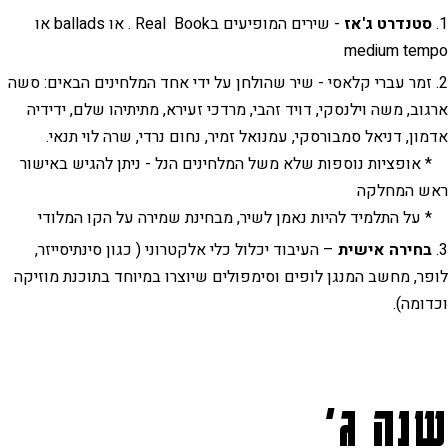
סטנדרט ג'אז
- שירים המופיעים בReal Book . או ballads או
medium tempo
זמר עברי קלאסי - שיר שהולחן על ידי אחד המלחינים הבאים: סשה
ארגוב, משה וילנסקי, דויד זהבי, מרדכי זעירא, מתיתיהו שלם, ידידיה
אדמון, דניאל סמבורסקי, עמנואל זמיר, נחום נרדי, שרה לוי תנאי.
* אופציות נוספות שלא משל המלחינים הנל - ניתן להגיש באישור
ראש המחלקה
* על התלמיד להיות נאמן לשיר, מבחינת שמירה על הקו המלודי
בחירה אישית
– העיבוד יכלול כלי אלקטרוני ( כגון סינתיסייזר,
לופר, מחשב המנגן לופים וסימפולים שיוצרו במיוחד בתוכנת מוזיקה
וכדומה).
שנה ג'