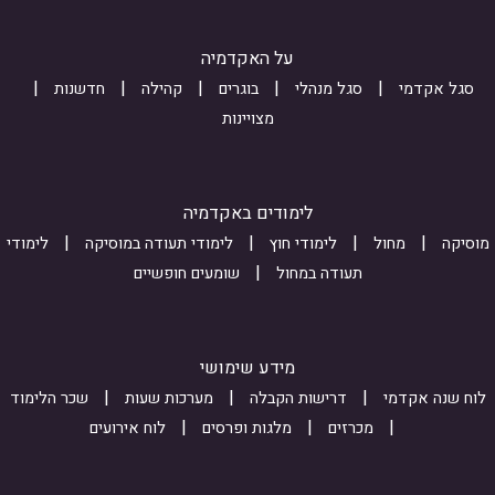
W
f
ח
m
u
על האקדמיה
-
ה
o
_
d
r
סגל אקדמי
סגל מנהלי
בוגרים
קהילה
חדשנות
2
m
m
מצויינות
r
X
_
4
X
s
o
u
j
0
לימודים באקדמיה
g
b
R
מוסיקה
מחול
לימודי חוץ
לימודי תעודה במוסיקה
לימודי
m
u
D
תעודה במחול
שומעים חופשיים
T
i
V
B
s
4
H
s
e
מידע שימושי
5
i
7
לוח שנה אקדמי
דרישות הקבלה
מערכות שעות
שכר הלימוד
o
i
O
מכרזים
מלגות ופרסים
לוח אירועים
Z
n
O
s
_
q