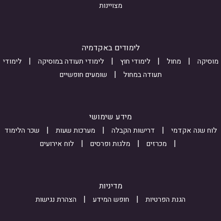
m
Z
מצויינות
P
w
_
o
4
s
U
M
u
z
לימודים באקדמיה
o
b
H
מוסיקה
מחול
לימודי חוץ
לימודי תעודה במוסיקה
לימודי
m
E
j
תעודה במחול
שומעים חופשיים
n
i
M
S
s
k
s
r
B
מידע שימושי
M
i
t
לוח שנה אקדמי
דרישות הקבלה
מערכות שעות
שכר הלימוד
W
o
O
מכרזים
מלגות ופרסים
לוח אירועים
Y
n
t
_
k
7
S
i
8
מדיניות
x
n
C
הגנת הפרטיות
חופש המידע
הצהרת נגישות
t
t
A
o
e
E