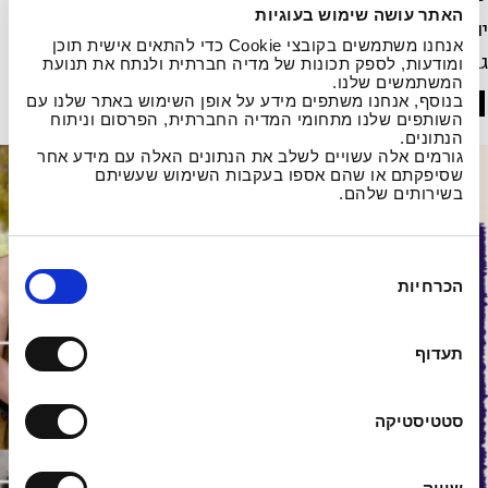
האתר עושה שימוש בעוגיות
יום ב׳, 8 יוני בשעה 20:00 באקדמיה למוסיקה ולמחול, קמפוס
אנחנו משתמשים בקובצי Cookie כדי להתאים אישית תוכן
גבעת רם, ירושלים
ומודעות, לספק תכונות של מדיה חברתית ולנתח את תנועת
המשתמשים שלנו.
חדשות נוספות
בנוסף, אנחנו משתפים מידע על אופן השימוש באתר שלנו עם
השותפים שלנו מתחומי המדיה החברתית, הפרסום וניתוח
הנתונים.
גורמים אלה עשויים לשלב את הנתונים האלה עם מידע אחר
שסיפקתם או שהם אספו בעקבות השימוש שעשיתם
בשירותים שלהם.
ב
הכרחיות
ח
י
ר
תעדוף
ת
ה
ס
סטטיסטיקה
כ
מ