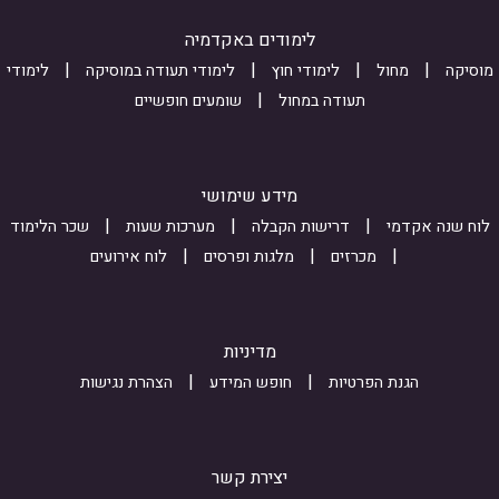
P
R
s
9
d
u
לימודים באקדמיה
4
b
j
מוסיקה
מחול
לימודי חוץ
לימודי תעודה במוסיקה
לימודי
_
m
r
תעודה במחול
שומעים חופשיים
r
1
i
s
b
s
W
7
s
מידע שימושי
G
9
i
לוח שנה אקדמי
דרישות הקבלה
מערכות שעות
שכר הלימוד
L
6
o
מכרזים
מלגות ופרסים
לוח אירועים
8
W
n
t
9
_
Z
F
i
מדיניות
J
Y
n
הגנת הפרטיות
חופש המידע
הצהרת נגישות
W
v
t
w
Q
e
l
S
r
יצירת קשר
o
G
e