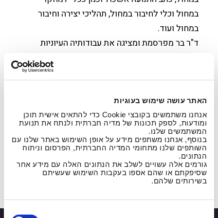
במחול וכלי לחיבור במחול, תהליכי יצירה וחיבור
במחול ועוד.
ד"ר בר מפרסמת ומציגה את עבודותיה העיוניות
והמעשיות בכנסים, בכתבי עת ובבמות מחול.
פרסומים בכתבי עת אקדמים שפיטים: בר, דנה
(2023), סימטריה ושיבושה בכוראוגרפיה של
ברוניסלבה ניז'ינסקה ליצירה "כלולות"
האתר עושה שימוש בעוגיות
(1923),מבטים כתב עת לתרבות חזותית, אוניברסיטת
אנחנו משתמשים בקובצי Cookie כדי להתאים אישית תוכן
ומודעות, לספק תכונות של מדיה חברתית ולנתח את תנועת
בן-גוריון בנגב, 30 עמודים.
המשתמשים שלנו.
בנוסף, אנחנו משתפים מידע על אופן השימוש באתר שלנו עם
השותפים שלנו מתחומי המדיה החברתית, הפרסום וניתוח
הנתונים.
גורמים אלה עשויים לשלב את הנתונים האלה עם מידע אחר
שסיפקתם או שהם אספו בעקבות השימוש שעשיתם
קישורים רלוונטים
בשירותים שלהם.
קישור למאמר של ד"ר דנה בר
ב