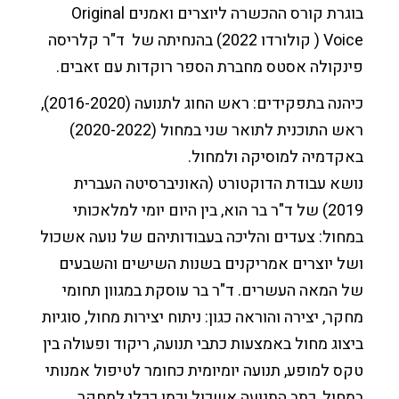
יצירת קשר
חופש המידע
מסלול מוסיקה יהודית
תכניות הלימודים לתואר
המחלקה למוסיקה מזרחית
ממונה על מניעת הטרדות מיניות
המחלקה לתורת המוסיקה קומפוזיציה וניצוח
בוגרת קורס ההכשרה ליוצרים ואמנים Original
Voice ( קולורדו 2022) בהנחיתה של ד"ר קלריסה
הממונה על המשמעת
מסלול למוסיקה מוקדמת
מסלול תיאטרון מוסיקלי ומחזמר
מסלול מוסיקה מאולתרת בת-זמננו
פינקולה אסטס מחברת הספר רוקדות עם זאבים.
מסלול הלחנה למדיה
זכויות סטודנטים בשירות מילואים
כיהנה בתפקידים: ראש החוג לתנועה (2016-2020),
ראש התוכנית לתואר שני במחול (2020-2022)
מסלול מוסיקה מזרחית
סטודנטים שאינם דוברים עברית כשפת אם
באקדמיה למוסיקה ולמחול.
מסלול ביצוע מוסיקה חדשה ("תדרים")
נושא עבודת הדוקטורט (האוניברסיטה העברית
2019) של ד"ר בר הוא, בין היום יומי למלאכותי
במחול: צעדים והליכה בעבודותיהם של נועה אשכול
ושל יוצרים אמריקנים בשנות השישים והשבעים
של המאה העשרים. ד"ר בר עוסקת במגוון תחומי
מחקר, יצירה והוראה כגון: ניתוח יצירות מחול, סוגיות
ביצוג מחול באמצעות כתבי תנועה, ריקוד ופעולה בין
טקס למופע, תנועה יומיומית כחומר לטיפול אמנותי
במחול, כתב התנועה אשכול וכמן ככלי למחקר