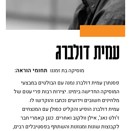
יצירת קשר
חופש המידע
מסלול מוסיקה יהודית
תכניות הלימודים לתואר
המחלקה למוסיקה מזרחית
ממונה על מניעת הטרדות מיניות
המחלקה לתורת המוסיקה קומפוזיציה וניצוח
הממונה על המשמעת
מסלול למוסיקה מוקדמת
מסלול תיאטרון מוסיקלי ומחזמר
מסלול מוסיקה מאולתרת בת-זמננו
מסלול הלחנה למדיה
זכויות סטודנטים בשירות מילואים
מסלול מוסיקה מזרחית
סטודנטים שאינם דוברים עברית כשפת אם
עמית דולברג
מסלול ביצוע מוסיקה חדשה ("תדרים")
תחומי הוראה
מוסיקה בת זמננו
פסנתרן עמית דולברג נמנה עם הבולטים במבצעי
המוסיקה החדישה בימינו. יצירות רבות פרי עטם של
מלחינים חשובים וידועים נכתבו והוקדשו לו.
עמית דולברג הופיע והקליט כסולן עם המנצחים
ז'ולט נאג', אילן וולקוב ואחרים. כנגן קאמרי חבר
לקבוצות שונות ומגוונות והשתתף בפסטיבלים רבים,