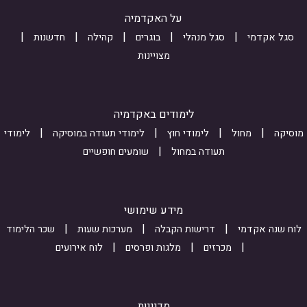
f
ח
m
U
על האקדמיה
-
ה
o
_
8
r
סגל אקדמי
סגל מנהלי
בוגרים
קהילה
חדשנות
n
m
B
מצויינות
7
E
_
w
0
s
v
T
u
S
לימודים באקדמיה
V
b
4
מוסיקה
מחול
לימודי חוץ
לימודי תעודה במוסיקה
לימודי
m
X
y
תעודה במחול
שומעים חופשיים
B
i
Z
R
s
B
H
s
C
מידע שימושי
V
i
T
לוח שנה אקדמי
דרישות הקבלה
מערכות שעות
שכר הלימוד
N
o
a
מכרזים
מלגות ופרסים
לוח אירועים
N
n
R
M
_
o
2
i
L
מדיניות