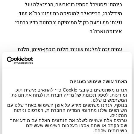
בינהם: פסטיבל הסתיו בווארשה, הביינאלה של
היידלברג, הביינאלה למוסיקה בת זמננו בת"א ועוד.
נגינתו מושמעת בקול המוסיקה ובתחנות רדיו ברחבי
אירופה וארה"ב.
עמית זכה למלגות שונות: מלגת בוכמן-היימן, מלגת
ארקין ומלגות קרן התרבות אמריקה ישראל.
תלמידם של יונתן זק ועמנואל קרסובסקי, רונאן
אוהורה וגיאורג סאווה. כמו כן השתתף בכיתות-אמן
האתר עושה שימוש בעוגיות
עם פנינה זלצמן, מוריי פראייה ופסקל רוז'ה. עמית
אנחנו משתמשים בקובצי Cookie כדי להתאים אישית תוכן
היה חבר אנסמבל המאה 21 בין השנים 2005-2011,
ומודעות, לספק תכונות של מדיה חברתית ולנתח את תנועת
המשתמשים שלנו.
והיה מנהלה האמנותי של "התיבה" בשנים 2009-
בנוסף, אנחנו משתפים מידע על אופן השימוש באתר שלנו עם
השותפים שלנו מתחומי המדיה החברתית, הפרסום וניתוח
2011. הוא חבר בצוות המורים של האקדמיה
הנתונים.
למוסיקה ולמחול בירושלים שם הוא מנהל את
גורמים אלה עשויים לשלב את הנתונים האלה עם מידע אחר
שסיפקתם או שהם אספו בעקבות השימוש שעשיתם
הסדנא למוסיקה בת זמננו. עמית הינו המייסד ומנהלו
בשירותים שלהם.