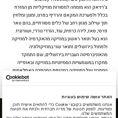
צ'רניאק הוא מומחה למסורות מוזיקליות מן המזרח
בכלל ולמערכת המקאם והרדיף בפרט, ומנגן ומלחין
תוך שילוב מגוון רחב של כלים מסורתיים, בהם טאר
פרסי, סאז, לירה כרתית, עוד, הורדי גורדי, ושורנגיז.
הוא בעל תואר ראשון במוזיקה מהאקדמיה למוזיקה
ולמחול בירושלים ותואר שני במוזיקולוגיה
מהאוניברסיטה העברית בירושלים, שם התמקד
מחקרו במשמעויות הסמיוטיות במוזיקה ובאופייה
החתרני של המוזיקה בתקופת המהפכה האסלאמית
באיראן. עבודתו האמנותית והאקדמית עוסקת
בדיאלוג מוזיקלי בין־תרבותי ובפיתוח שפה צלילית
עכשווית.
האתר עושה שימוש בעוגיות
אנחנו משתמשים בקובצי Cookie כדי להתאים אישית תוכן
ומודעות, לספק תכונות של מדיה חברתית ולנתח את תנועת
המשתמשים שלנו.
בנוסף, אנחנו משתפים מידע על אופן השימוש באתר שלנו עם