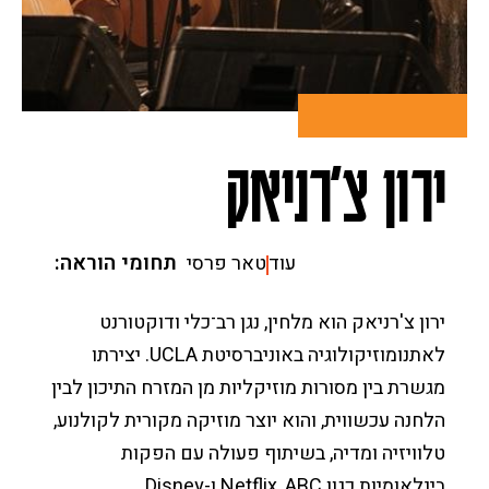
יצירת קשר
חופש המידע
מסלול מוסיקה יהודית
תכניות הלימודים לתואר
המחלקה למוסיקה מזרחית
ממונה על מניעת הטרדות מיניות
המחלקה לתורת המוסיקה קומפוזיציה וניצוח
הממונה על המשמעת
מסלול למוסיקה מוקדמת
מסלול תיאטרון מוסיקלי ומחזמר
מסלול מוסיקה מאולתרת בת-זמננו
מסלול הלחנה למדיה
זכויות סטודנטים בשירות מילואים
מסלול מוסיקה מזרחית
סטודנטים שאינם דוברים עברית כשפת אם
ירון צ'רניאק
מסלול ביצוע מוסיקה חדשה ("תדרים")
תחומי הוראה
עוד
טאר פרסי
ירון צ'רניאק הוא מלחין, נגן רב־כלי ודוקטורנט
לאתנומוזיקולוגיה באוניברסיטת UCLA. יצירתו
מגשרת בין מסורות מוזיקליות מן המזרח התיכון לבין
הלחנה עכשווית, והוא יוצר מוזיקה מקורית לקולנוע,
טלוויזיה ומדיה, בשיתוף פעולה עם הפקות
בינלאומיות כגון Netflix, ABC ו-Disney.