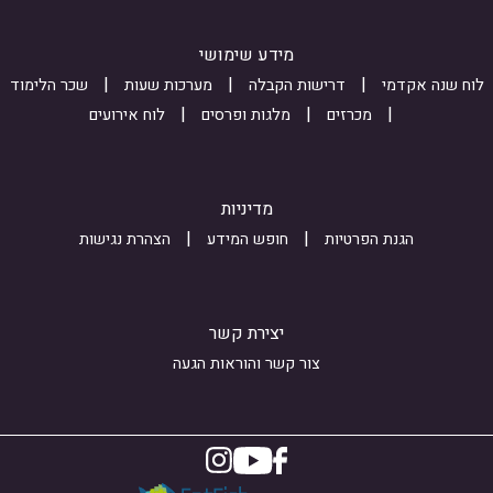
s
y
m
J
s
5
מידע שימושי
k
i
a
לוח שנה אקדמי
דרישות הקבלה
מערכות שעות
שכר הלימוד
o
r
H
מכרזים
מלגות ופרסים
לוח אירועים
k
n
W
V
_
b
2
i
U
מדיניות
C
n
0
הגנת הפרטיות
חופש המידע
הצהרת נגישות
q
t
R
X
e
V
q
r
i
יצירת קשר
U
e
B
צור קשר והוראות הגעה
P
s
o
e
t
5
2
e
8
3
d
z
e
_
H