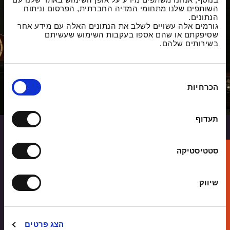
השותפים שלנו מתחומי המדיה החברתית, הפרסום וניתוח
הנתונים.
גורמים אלה עשויים לשלב את הנתונים האלה עם מידע אחר
שסיפקתם או שהם אספו בעקבות השימוש שעשיתם
בשירותים שלהם.
ב
הכרחיות
ח
י
ר
תעדוף
ת
ה
ס
סטטיסטיקה
גלו את עצמכם אצלנו
כ
הרשמו ונחזור אליכם עם פרטים על מסלול
מ
שיווק
הלימודים שמתאים לכם
ה
שם
הצג פרטים