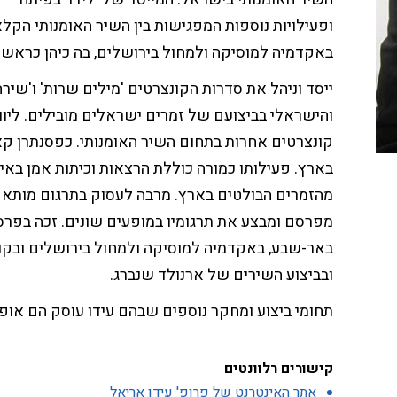
ופעילויות נוספות המפגישות בין השיר האומנותי הקל
באקדמיה למוסיקה ולמחול בירושלים, בה כיהן כראש 
ייסד וניהל את סדרות הקונצרטים 'מילים שרות' ו'שי
והישראלי בביצועם של זמרים ישראלים מובילים. ליווה
קונצרטים אחרות בתחום השיר האומנותי. כפסנתרן קא
בארץ. פעילותו כמורה כוללת הרצאות וכיתות אמן באי
מהזמרים הבולטים בארץ. מרבה לעסוק בתרגום מותאם
מפרסם ומבצע את תרגומיו במופעים שונים. זכה בפרסי
באר-שבע, באקדמיה למוסיקה ולמחול בירושלים ובקולג
ובביצוע השירים של ארנולד שנברג.
תחומי ביצוע ומחקר נוספים שבהם עידו עוסק הם אופ
קישורים רלוונטים
אתר האינטרנט של פרופ' עידו אריאל