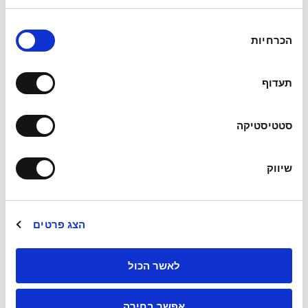
(היידן), עבודת הקודש (בלוך), החתונה (סטרוינסקי),
והיה באחרית הימים (בראון) ועוד יצירות רבות.
ב
הכרחיות
ח
בשנת 2017 ביים את האופרה "בחירתו של פאריס"
י
(ד. פרסל) בביצוע אנסמבל בארוקדה בה שר בנוסף
ר
תעדוף
ת
את תפקיד מרקוריוס.
ה
​בשנת 2002 ייסד את אנסמבל "נביאי הקוינטה",
ס
סטטיסטיקה
כ
אנסמבל של זמרים גברים המתמחה במוסיקה
מ
עתיקה מימי הביניים ועד מוסיקה מהבארוק, והיה
שיווק
ה
חבר באנסמבל עד שנת 2007.
זוכה מלגת קרן אמריקה-ישראל בזמרה לשנת
הצג פרטים
2012-2013, מלגת סידוניה ברקוביץ' לשנת 2012,
מלגת אלי ליאון לשנים 2012 ו 2013, מלגת קרן רונן
לאשר הכול
לשנת 2013, מלגת קרן גרבוב לשנת 2014 ומלגת
IVAI 2012-2014.
אפשר בחירה