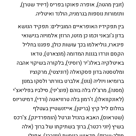
(זובין מהטה), אופרה פאוקו בפריס (דיויד שטרן),
ותזמורות נוספות בגרמניה, הולנד ואיטליה.​
בין תפקידיו האופראיים המובילים: תפקיד הנושא
בדון ג'ובאני וכמו כן מזטו, הרוזן אלמויוה בנישואי
פיגארו, גוליאלמו בכך עושות כולן, פפגנו בחליל
הקסם ונרדו בגננת המדומה (מוצארט), טדאו
באיטלקיה באלג'יר (רוסיני), בלקורה בשיקוי אהבה
ומלטסטה בדון פסקואלה (דוניצטי), מרקוציו
ברומיאו ויוליה (גונו), אלברט בוורתר ולסקו במנון
(מסנה), מרצ'לו בלה בוהם (פוצ'יני), סילביו בפליאצ'י
(לאונקוואלו), ז'רמון בלה טרוויאטה (ורדי), דמיטריוס
בחלום ליל קיץ (בריטן), אייזנשטיין בעטלף
(שטראוס), האבא בהנזל וגרטל (הומפרדינק), צ'רכס
בשיץ (יוני רכטר), ברוך בשתיקתו של ברוך (אלה
מילך-שריף), תדאוש בנוסעת (ויינברג), אפולו