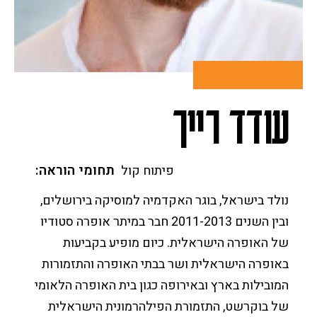
יצירת קשר
חופש המידע
מסלול מוסיקה יהודית
תכניות הלימודים לתואר
המחלקה למוסיקה מזרחית
ממונה על מניעת הטרדות מיניות
המחלקה לתורת המוסיקה קומפוזיציה וניצוח
הממונה על המשמעת
מסלול למוסיקה מוקדמת
מסלול תיאטרון מוסיקלי ומחזמר
מסלול מוסיקה מאולתרת בת-זמננו
מסלול הלחנה למדיה
זכויות סטודנטים בשירות מילואים
מסלול מוסיקה מזרחית
סטודנטים שאינם דוברים עברית כשפת אם
עודד רייך
מסלול ביצוע מוסיקה חדשה ("תדרים")
תחומי הוראה
פיתוח קול
נולד בישראל, בוגר האקדמיה למוסיקה בירושלים,
ובין השנים 2011-2013 חבר במיתר אופרה סטודיו
של האופרה הישראלית. כיום מופיע בקביעות
באופרה הישראלית ושר בבתי האופרה והתזמורות
המובילות בארץ ובאירופה כגון בית האופרה הלאומי
של בוקרשט, התזמורת הפילהרמונית הישראלית