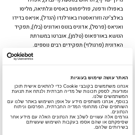
באפולו ודפנה, פוליפמוס באסיס וגלתיאה, מליסו
באלצ'ינה וזורואסטרו באורלנדו (הנדל), אניאס בדידו
ואניאס (פרסל), אדוניס בונוס ואדוניס (בלו), תפקיד
הנושא באורפאוס (טלמן), אוברטו במשרתת
האדונית (פרגולזי) תפקידים רבים נוספים.
​הרפרטואר הקונצרטי שלו כולל את המיסה בסי
מינור, מגניפיקט, מתיאוס ויוהאנס פסיון, קנטטות
(באך), אודה לסנטה ססיליה (פרסל), טה דאום
האתר עושה שימוש בעוגיות
(שרפנטייה), אסתר, שלמה, יהודה המכבי, המשיח,
אנחנו משתמשים בקובצי Cookie כדי להתאים אישית תוכן
ומודעות, לספק תכונות של מדיה חברתית ולנתח את תנועת
משתה אלכסנדר והדיקסיט דומינוס (הנדל), רקוויאם
המשתמשים שלנו.
גרמני (ברהאמס), הרקויאם מאת פורה ומאת
בנוסף, אנחנו משתפים מידע על אופן השימוש באתר שלנו עם
השותפים שלנו מתחומי המדיה החברתית, הפרסום וניתוח
מוצארט, וכמו כן המיסות בדו מינור וההכתרה, סטאבט
הנתונים.
גורמים אלה עשויים לשלב את הנתונים האלה עם מידע אחר
מאטר (שוברט), מיסה חגיגית קטנה (רוסיני), מיסות
שסיפקתם או שהם אספו בעקבות השימוש שעשיתם
בשירותים שלהם.
לעת מלחמה ונלסון, עונות השנה וסטאבט מאטר