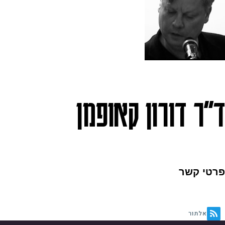
ד"ר דורון קאופמן
פרטי קשר
אלתור