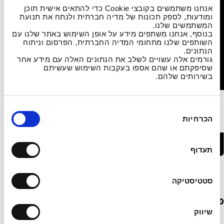
אנחנו משתמשים בקובצי Cookie כדי להתאים אישית תוכן
ומודעות, לספק תכונות של מדיה חברתית ולנתח את תנועת
המשתמשים שלנו.
בנוסף, אנחנו משתפים מידע על אופן השימוש באתר שלנו עם
השותפים שלנו מתחומי המדיה החברתית, הפרסום וניתוח
הנתונים.
גורמים אלה עשויים לשלב את הנתונים האלה עם מידע אחר
שסיפקתם או שהם אספו בעקבות השימוש שעשיתם
בשירותים שלהם.
ב
הכרחיות
ח
פרופ' בעז בן משה
י
ר
תעדוף
ת
ה
ס
סטטיסטיקה
כ
פרטי קשר
מ
שיווק
ה