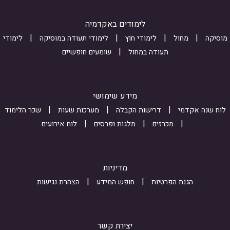
z
V
s
1
v
u
לימודים באקדמיה
c
Q
b
מוסיקה
מחול
לימודי חוץ
לימודי תעודה במוסיקה
לימודי
e
m
j
תעודה במחול
שומעים חופשיים
j
8
i
p
s
u
F
Z
s
מידע שימושי
w
y
i
לוח שנה אקדמי
דרישות הקבלה
מערכות שעות
שכר הלימוד
i
o
f
מכרזים
מלגות ופרסים
לוח אירועים
7
T
n
D
O
_
f
v
i
מדיניות
x
s
n
הגנת הפרטיות
חופש המידע
הצהרת נגישות
G
q
t
T
X
e
_
q
r
יצירת קשר
c
s
e