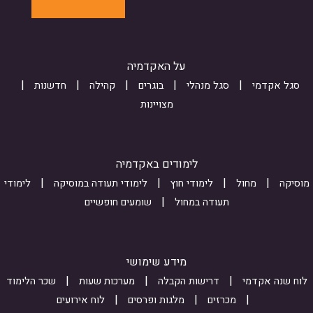
N
ל
o
e
1
י
r
b
W
f
ח
m
5
על האקדמיה
-
ה
o
n
D
r
סגל אקדמי
סגל מנהלי
בוגרים
קהילה
חדשנות
L
m
v
מצויינות
d
G
_
F
s
x
Z
g
u
לימודים באקדמיה
s
Y
b
מוסיקה
מחול
לימודי חוץ
לימודי תעודה במוסיקה
לימודי
8
W
m
תעודה במחול
שומעים חופשיים
Q
E
i
A
6
s
E
s
t
מידע שימושי
E
P
i
לוח שנה אקדמי
דרישות הקבלה
מערכות שעות
שכר הלימוד
q
0
o
מכרזים
מלגות ופרסים
לוח אירועים
1
h
n