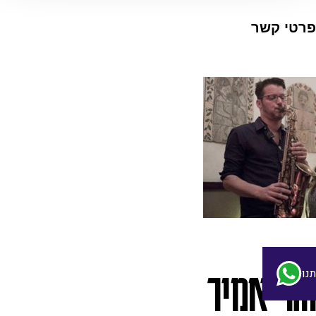
פרטי קשר
חגי אמיר
נו