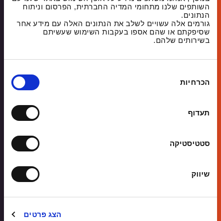
השותפים שלנו מתחומי המדיה החברתית, הפרסום וניתוח
הנתונים.
גורמים אלה עשויים לשלב את הנתונים האלה עם מידע אחר
טלפון
שסיפקתם או שהם אספו בעקבות השימוש שעשיתם
בשירותים שלהם.
דואר
ב
אלקטרוני
הכרחיות
ח
י
מה
ר
תעדוף
מעניין
ת
אתכם
ה
ללמוד?
ס
סטטיסטיקה
CAPTCHA
כ
9
x
מ
שיווק
ה
0
5
3
c
1
4
e
הצג פרטים