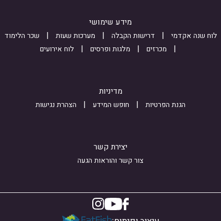
D
s
8
K
s
I
מידע שימושי
z
i
y
לוח שנה אקדמי
דרישות הקבלה
מערכות שעות
שכר הלימוד
4
o
T
מכרזים
מלגות ופרסים
לוח אירועים
1
n
U
_
_
4
c
i
T
מדיניות
P
n
s
הגנת הפרטיות
חופש המידע
הצהרת נגישות
y
t
M
G
e
O
b
r
B
יצירת קשר
S
e
2
צור קשר והוראות הגעה
S
s
m
A
t
L
e
c
p
d
k
i
_
c
E