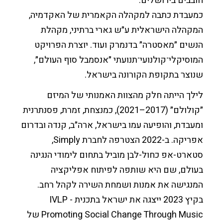
חובבים בירושלים.
כמעבדת כתבה למקהלה הקאמרית של האקדמיה,
המקהלה הישראלית ע״ש גארי ברתיני, מקהלת
הנשים ״מאסטרה״ בדנמרק ועוד. יוצרת הפרויקט
המוסיקלי־קולנועי־תנועתי ״אנסמבל סוף העולם״,
שנוצר בתקופת הקורונה בישראל.
לילך הייתה חלק מהצוות האמנותי של המיזם
״קולולם״ (2017–2021), כמנצחת, זמרת, פסנתרנית
ומעבדת, והופיעה עמו בישראל, ארה״ב, קנדה ובדרום
אפריקה. ב-2022 הצטרפה לחברת Simply,
סטארט-אפ כחול-לבן מוביל בתחום לימודי הנגינה
בעולם, שם היא שותפה לפיתוח אפליקציה
המנגישה את אמנות ושמחת השירה לקהל רחב.
בקיץ 2023 ייצגה את ישראל בתכנית IVLP -
Promoting Social Change Through Music של