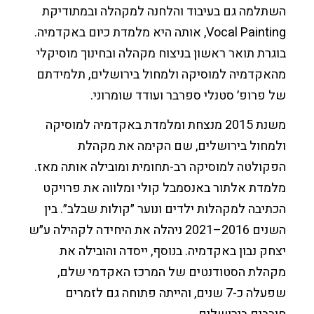
השתלמה גם בעיבוד והלחנה למקהלה ובמתודיקת
Vocal Painting, אותה היא מלמדת כיום באקדמיה.
בוגרת תואר ראשון בניצוח מקהלה ובחינוך מוסיקלי
מהאקדמיה למוסיקה ולמחול בירושלים, תלמידתם
של פרופ׳ סטנלי ספרבר ועודד שומרוני.
משנת 2015 מנצחת ומלמדת באקדמיה למוסיקה
ולמחול בירושלים, שם הקימה את מקהלת
הפקולטה למוסיקה רב-תחומית ומובילה אותה מאז.
מלמדת אלתור באנסמבל קולי ומלווה את פרויקט
הכתיבה למקהלות ילדים ונוער ״קולות שבלב״. בין
השנים 2016–2021 ניהלה את היחידה לקהילה ע״ש
יצחק נבון באקדמיה. בנוסף, ייסדה והובילה את
מקהלת הסטודנטים של המרכז האקדמי שלם,
שפעלה כ-7 שנים, והייתה פתוחה גם לזמרים