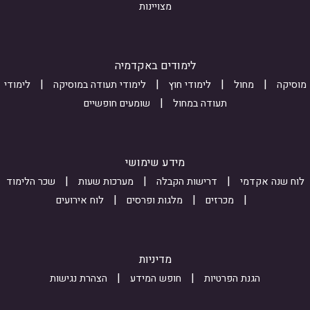
6
m
S
מצויינות
G
7
_
l
s
t
h
D
u
לימודים באקדמיה
5
O
b
מוסיקה
מחול
לימודי חוץ
לימודי תעודה במוסיקה
לימודי
T
m
m
תעודה במחול
שומעים חופשיים
Q
R
i
1
N
s
S
Z
s
מידע שימושי
w
l
i
לוח שנה אקדמי
דרישות הקבלה
מערכות שעות
שכר הלימוד
a
W
o
מכרזים
מלגות ופרסים
לוח אירועים
J
e
n
w
P
_
Q
T
i
מדיניות
D
9
n
הגנת הפרטיות
חופש המידע
הצהרת נגישות
Q
D
t
g
N
e