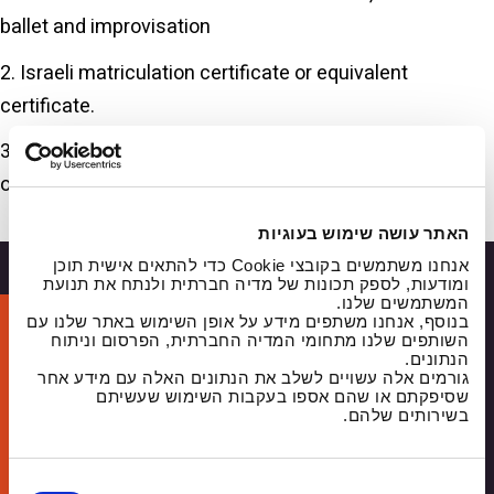
ballet and improvisation
2. Israeli matriculation certificate or equivalent
certificate.
3. Doctor’s certificate attesting to good health, from an
orthopedist or family practitioner.
האתר עושה שימוש בעוגיות
אנחנו משתמשים בקובצי Cookie כדי להתאים אישית תוכן
ומודעות, לספק תכונות של מדיה חברתית ולנתח את תנועת
המשתמשים שלנו.
בנוסף, אנחנו משתפים מידע על אופן השימוש באתר שלנו עם
Discover yourself with us
השותפים שלנו מתחומי המדיה החברתית, הפרסום וניתוח
הנתונים.
Sign up and we’ll get back to you with
גורמים אלה עשויים לשלב את הנתונים האלה עם מידע אחר
שסיפקתם או שהם אספו בעקבות השימוש שעשיתם
details about the studies that suit you
בשירותים שלהם.
Full
name
ב