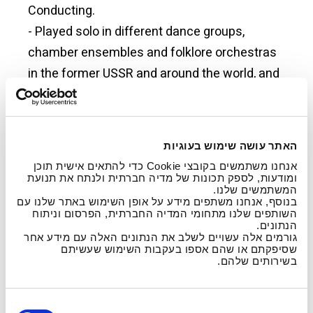
Conducting.
- Played solo in different dance groups,
chamber ensembles and folklore orchestras
in the former USSR and around the world, and
recorded for radio and television in
Moldova.
- Until his arrival to Israel in 1990, he played in
האתר עושה שימוש בעוגיות
the National Folklore Ensemble "Mioritza” and
אנחנו משתמשים בקובצי Cookie כדי להתאים אישית תוכן
“Jok”.
ומודעות, לספק תכונות של מדיה חברתית ולנתח את תנועת
המשתמשים שלנו.
- Since 1994 Emil Aybinder has been the
בנוסף, אנחנו משתפים מידע על אופן השימוש באתר שלנו עם
השותפים שלנו מתחומי המדיה החברתית, הפרסום וניתוח
Musical Director of “Hora Jerusalem”.
הנתונים.
גורמים אלה עשויים לשלב את הנתונים האלה עם מידע אחר
- In 2000 he established the Accordion
שסיפקתם או שהם אספו בעקבות השימוש שעשיתם
Department in the Jerusalem Academy of
בשירותים שלהם.
Music and Dance, and in 2001 created the
Ensemble for Folklore Music of the Academy
ב