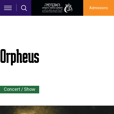
Skip to main content
Admissions
תמונה
Orpheus
Concert / Show