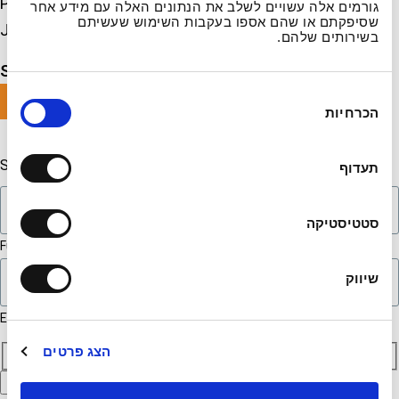
Performed by the Vocal Department Singers and the
גורמים אלה עשויים לשלב את הנתונים האלה עם מידע אחר
שסיפקתם או שהם אספו בעקבות השימוש שעשיתם
JAMD Instrumental Ensemble
בשירותים שלהם.
Share
ב
הכרחיות
ח
י
ר
Sign up for event updates
תעדוף
ת
ה
ס
סטטיסטיקה
כ
Full name
מ
שיווק
ה
Email
CAPTCHA
הצג פרטים
8
x
1
1
Consent to the
Privacy Policy
and to receiving promotional
9
U