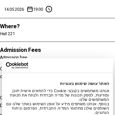
14.05.2026
19:00
Where?
Hall 221
Admission Fees
Admission free
Opera by
Georg Philipp Telemann
– 300th Anniversary
of the Hamburg Premiere
האתר עושה שימוש בעוגיות
אנחנו משתמשים בקובצי Cookie כדי להתאים אישית תוכן
ומודעות, לספק תכונות של מדיה חברתית ולנתח את תנועת
Conductor:
Eitan Schmeisser
המשתמשים שלנו.
בנוסף, אנחנו משתפים מידע על אופן השימוש באתר שלנו עם
Director:
Daniela Michaeli
השותפים שלנו מתחומי המדיה החברתית, הפרסום וניתוח
הנתונים.