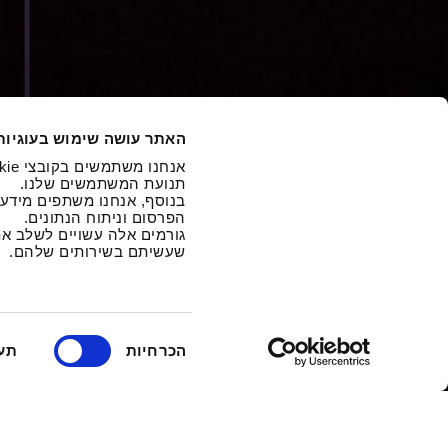
r
K
i
S
3
האתר עושה שימוש בעוגיות
8
תנועת המשתמשים שלנו.
בנוסף, אנחנו משתפים מיד,
הפרסום וניתוח הנתונים.
גורמים אלה עשויים לשלב א
שעשיתם בשירותים שלהם.
ב
הכרחיות
תע
ח
י
ר
ת