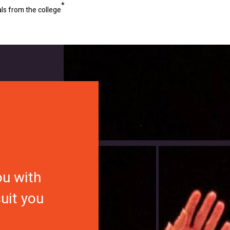
ls from the college
ou with
suit you