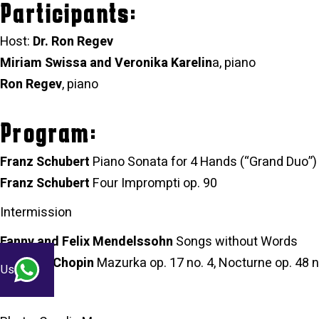
Participants:
Host:
Dr. Ron Regev
Miriam Swissa and Veronika Karelin
a, piano
Ron Regev
, piano
Program:
Franz Schubert
Piano Sonata for 4 Hands (“Grand Duo”) 
Franz Schubert
Four Imprompti op. 90
Intermission
Fanny and Felix Mendelssohn
Songs without Words
Frédéric Chopin
Mazurka op. 17 no. 4, Nocturne op. 48 no
 Us