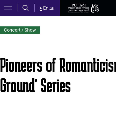
Skip to main content
ع
En
עב
Concert / Show
Pioneers of Romanticis
Ground' Series