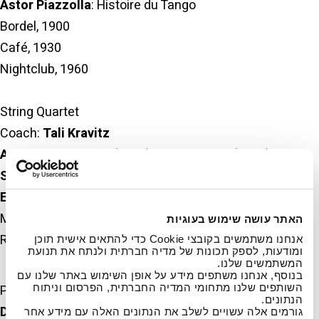
Astor Piazzolla
: Histoire du Tango
Bordel, 1900
Café, 1930
Nightclub, 1960
String Quartet
Coach:
Tali Kravitz
Antonina Denisova
(violin),
Naama Drori
(violin),
Simcha Digilov
(viola),
Tuvja Spielmann
(cello)
Edvard Grieg
: String Quartet in G minor No. 1, Op. 27
Movement: Un poco Andante - Allegro molto ed agitato
האתר עושה שימוש בעוגיות
Romanze: Andantino
אנחנו משתמשים בקובצי Cookie כדי להתאים אישית תוכן
ומודעות, לספק תכונות של מדיה חברתית ולנתח את תנועת
המשתמשים שלנו.
בנוסף, אנחנו משתפים מידע על אופן השימוש באתר שלנו עם
השותפים שלנו מתחומי המדיה החברתית, הפרסום וניתוח
Piano Quintet
הנתונים.
Dani Dvorkin
(piano),
Roi Shiloah
(violin),
Tali Kravitz
גורמים אלה עשויים לשלב את הנתונים האלה עם מידע אחר