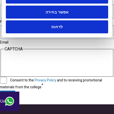
אפשר בחירה
Full name
לדחות
Email
CAPTCHA
9
B
0
0
7
l
1
3
f
1
Consent to the
Privacy Policy
and to receiving promotional
1
M
materials from the college
0
w
S
Q
e
 Us
x
n
f
w
l