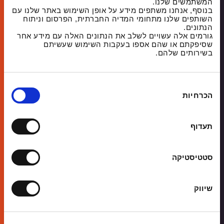
המשתמשים שלנו.
בנוסף, אנחנו משתפים מידע על אופן השימוש באתר שלנו עם
השותפים שלנו מתחומי המדיה החברתית, הפרסום וניתוח
Email
הנתונים.
גורמים אלה עשויים לשלב את הנתונים האלה עם מידע אחר
שסיפקתם או שהם אספו בעקבות השימוש שעשיתם
בשירותים שלהם.
What
are
you
ב
interested
הכרחיות
in
ח
CAPTCHA
studying?
י
ר
8
h
תעדוף
ת
9
1
ה
8
N
ס
סטטיסטיקה
1
4
m
כ
5
2
מ
1
I consent to the
Privacy Policy
and to
שיווק
0
d
ה
receiving promotional materials from JAMD
j
D