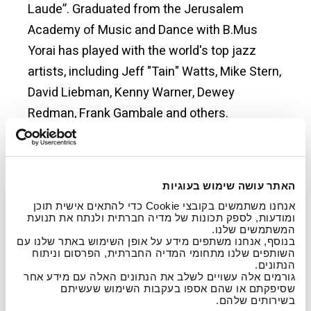
Laude”. Graduated from the Jerusalem
Academy of Music and Dance with B.Mus
Yorai has played with the world's top jazz
artists, including Jeff "Tain" Watts, Mike Stern,
David Liebman, Kenny Warner, Dewey
Redman, Frank Gambale and others.
He performed at international jazz festivals
such as Montreux, Montreux, Nice, Montreal,
האתר עושה שימוש בעוגיות
Ravena, Achen, Red sea, Beijing, Siena. Played
אנחנו משתמשים בקובצי Cookie כדי להתאים אישית תוכן
in numerous shows & recordings with leading
ומודעות, לספק תכונות של מדיה חברתית ולנתח את תנועת
המשתמשים שלנו.
Israeli artists, among them: Arik Einstien, Yoni
בנוסף, אנחנו משתפים מידע על אופן השימוש באתר שלנו עם
השותפים שלנו מתחומי המדיה החברתית, הפרסום וניתוח
Rechter, Noa (Achinoam Nini), Rami
הנתונים.
גורמים אלה עשויים לשלב את הנתונים האלה עם מידע אחר
Kleinstein, and with Gidi Gov in his successful
שסיפקתם או שהם אספו בעקבות השימוש שעשיתם
T.V. show - "Layla Gov". Yorai has played with
בשירותים שלהם.