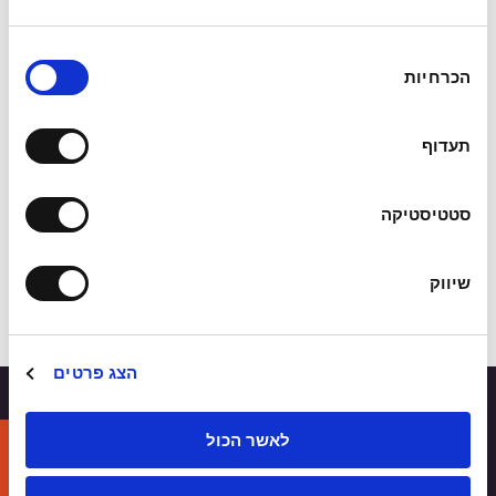
the "Isreli philharmonic Orchestra" and also
as a soloist in a Jazz trio format with the
ב
הכרחיות
"Israel Kibbutz Orchestra" and the New
ח
י
Chamber Orchestra of Potsdam.
ר
תעדוף
ת
Currently, Yorai is teaching jazz studies at the
ה
Berklee affiliated "Rimon School Of Jazz &
ס
סטטיסטיקה
כ
Contemporary music" and at the "Jerusalem
מ
Academy Of Music and Dance". He remains
שיווק
ה
working as a freelance musician playing on
different gigs, recordings and T.V. shows
הצג פרטים
לאשר הכול
Discover yourself with us