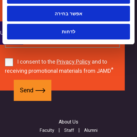
interested
in
CAPTCHA
studying?
אפשר בחירה
9
-
1
y
לדחות
 Us
1
6
1
2
6
8
X
1
I consent to the
Privacy Policy
and to
8
m
receiving promotional materials from JAMD
K
b
S
f
w
h
e
o
e
c
n
r
b
d
d
m
f
-
About Us
-
o
c
G
r
Faculty
Staff
Alumni
p