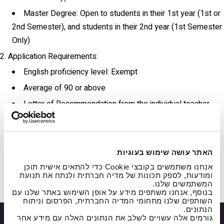
Master Degree: Open to students in their 1st year (1st or
2nd Semester), and students in their 2nd year (1st Semester
Only)
Application Requirements:
English proficiency level: Exempt
Average of 90 or above
Letter of Recommendation from the individual teacher
CV
A letter of Motivation
Two/Three Recordings (Audio/ Video) in different styles
האתר עושה שימוש בעוגיות
אנחנו משתמשים בקובצי Cookie כדי להתאים אישית תוכן
ומודעות, לספק תכונות של מדיה חברתית ולנתח את תנועת
המשתמשים שלנו.
בנוסף, אנחנו משתפים מידע על אופן השימוש באתר שלנו עם
השותפים שלנו מתחומי המדיה החברתית, הפרסום וניתוח
הנתונים.
גורמים אלה עשויים לשלב את הנתונים האלה עם מידע אחר