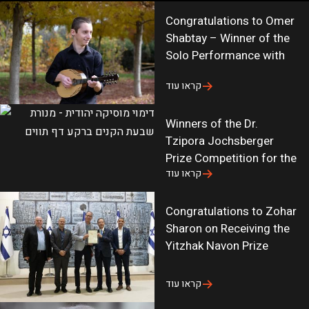
G
h
_
Congratulations to Omer
U
9
s
Shabtay – Winner of the
v
d
u
Solo Performance with
y
9
b
קראו עוד
F
v
s
F
q
c
Winners of the Dr.
j
P
i
Tzipora Jochsberger
u
A
r
Prize Competition for the
a
q
e
קראו עוד
d
P
_
x
D
f
Congratulations to Zohar
m
3
o
Sharon on Receiving the
w
Y
r
Yitzhak Navon Prize
Z
V
_
i
l
u
קראו עוד
X
C
p