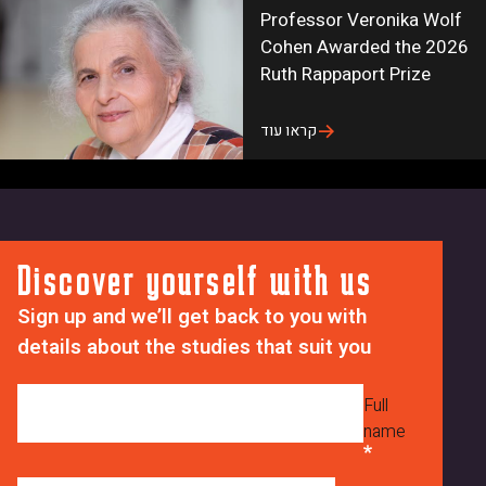
e
j
d
Professor Veronika Wolf
_
_
a
Cohen Awarded the 2026
z
8
t
Ruth Rappaport Prize
T
L
e
Z
k
s
קראו עוד
h
7
_
q
O
p
All news
i
J
a
0
z
r
B
Discover yourself with us
l
a
c
X
g
Sign up and we’ll get back to you with
m
I
r
details about the studies that suit you
9
J
a
S
c
p
Full
U
h
name
T
_
V
5