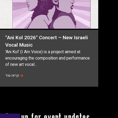
"Ani Kol 2026" Concert – New Israeli
Vocal Music
'Ani Kol' (I Am Voice) is a project aimed at
encouraging the composition and performance
of new art vocal…
קראו עוד
f
w
Sign up for event updates
All Upcoming Events