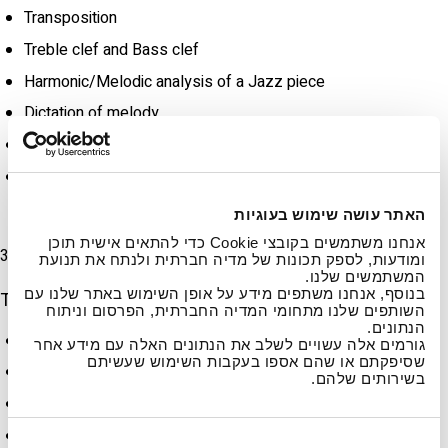
Transposition
Treble clef and Bass clef
Harmonic/Melodic analysis of a Jazz piece
Dictation of melody
Dictation of Jazz harmony
Dictation of rhythm
האתר עושה שימוש בעוגיות
אנחנו משתמשים בקובצי Cookie כדי להתאים אישית תוכן
Written Exam
ומודעות, לספק תכונות של מדיה חברתית ולנתח את תנועת
המשתמשים שלנו.
בנוסף, אנחנו משתפים מידע על אופן השימוש באתר שלנו עם
The audition will consist of 3 pieces, different in style:
השותפים שלנו מתחומי המדיה החברתית, הפרסום וניתוח
הנתונים.
Sheet Music/Chart is required
גורמים אלה עשויים לשלב את הנתונים האלה עם מידע אחר
שסיפקתם או שהם אספו בעקבות השימוש שעשיתם
Applicants should bring accompaniment if needed
בשירותים שלהם.
Applicants will indicate the pieces in the application form
The committee may choose to listen to only parts of the
ב